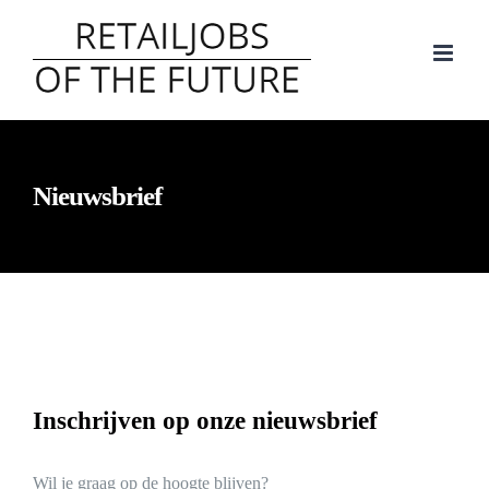
Ga
naar
inhoud
Nieuwsbrief
Inschrijven op onze nieuwsbrief
Wil je graag op de hoogte blijven?