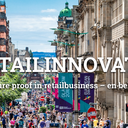
TAILINNOVA
ure proof in retailbusiness – en be