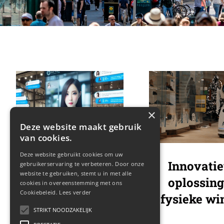
×
Deze website maakt gebruik
van cookies.
Deze website gebruikt cookies om uw
Instore AI-
Innovati
gebruikerservaring te verbeteren. Door onze
website te gebruiken, stemt u in met alle
Assistent
oplossin
cookies in overeenstemming met ons
Cookiebeleid.
Lees verder
fysieke wi
STRIKT NOODZAKELIJK