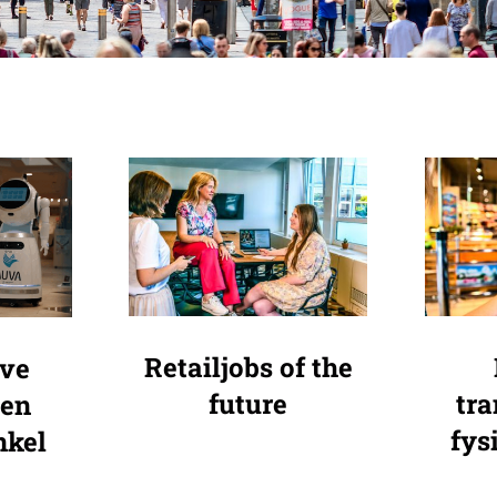
Retailjobs of the
eve
future
tra
gen
fys
nkel