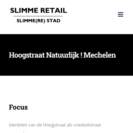
Ga
naar
inhoud
Hoogstraat Natuurlijk ! Mechelen
Focus
Identiteit van de Hoogstraat als voedselstraat