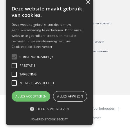
×
Deze website maakt gebruik
PXL EXPERTS
van cookies.
> Een stad heeft geen keuze: smartcitydiensten komen er sowieso
Deze website gebruikt cookies om uw
gebruikerservaring te verbeteren. Door onze
> Retail: revival or survival?
website te gebruiken, stemt u in met alle
cookies in overeenstemming met ons
> ShopUp: een upgrade van je winkelervaring in Hasselt
Cookiebeleid.
Lees verder
> Vijf domeinen waarin virtual reality het verschil kan maken
STRIKT NOODZAKELIJK
PRESTATIE
TARGETING
NIET-GECLASSIFICEERD
ALLES ACCEPTEREN
ALLES AFWIJZEN
©
Slimme Stad, Slimme(re) Retail
| Alle Rechten Voorbehouden |
DETAILS WEERGEVEN
Cookiebeleid
|
Privacybeleid
|
Contact
POWERED BY COOKIE-SCRIPT